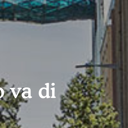
 va di