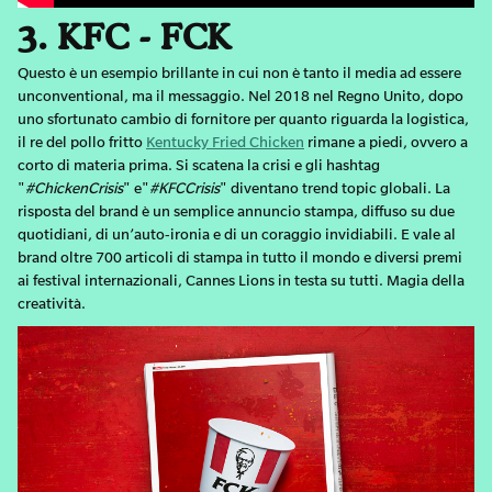
3. KFC - FCK
Questo è un esempio brillante in cui non è tanto il media ad essere
unconventional, ma il messaggio. Nel 2018 nel Regno Unito, dopo
uno sfortunato cambio di fornitore per quanto riguarda la logistica,
il re del pollo fritto
Kentucky Fried Chicken
rimane a piedi, ovvero a
corto di materia prima. Si scatena la crisi e gli hashtag
"
#ChickenCrisis
" e"
#KFCCrisis
" diventano trend topic globali. La
risposta del brand è un semplice annuncio stampa, diffuso su due
quotidiani, di un’auto-ironia e di un coraggio invidiabili. E vale al
brand oltre 700 articoli di stampa in tutto il mondo e diversi premi
ai festival internazionali, Cannes Lions in testa su tutti. Magia della
creatività.