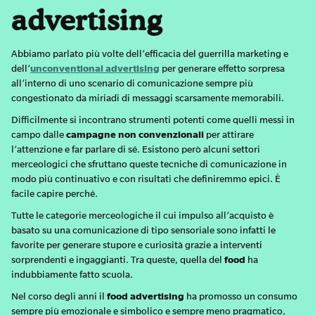
advertising
Abbiamo parlato più volte dell’efficacia del guerrilla marketing e
dell’
unconventional advertising
per generare effetto sorpresa
all’interno di uno scenario di comunicazione sempre più
congestionato da miriadi di messaggi scarsamente memorabili.
Difficilmente si incontrano strumenti potenti come quelli messi in
campo dalle
campagne non convenzionali
per attirare
l’attenzione e far parlare di sé. Esistono però alcuni settori
merceologici che sfruttano queste tecniche di comunicazione in
modo più continuativo e con risultati che definiremmo epici. È
facile capire perché.
Tutte le categorie merceologiche il cui impulso all’acquisto è
basato su una comunicazione di tipo sensoriale sono infatti le
favorite per generare stupore e curiosità grazie a interventi
sorprendenti e ingaggianti. Tra queste, quella del
food
ha
indubbiamente fatto scuola.
Nel corso degli anni il
food advertising
ha promosso un consumo
sempre più emozionale e simbolico e sempre meno pragmatico,