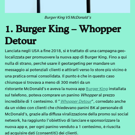
Burger King VS McDonald's
1. Burger King – Whopper
Detour
Lanciata negli USA a fine 2018, si è trattato di una campagna geo-
localizzata per promuovere la nuova app di Burger King. Fino a qui
nulla di strano, perché usare il geotargeting per mandare un
messaggio ai potenziali clienti e attirarli verso lo store più vicino è
una pratica ormai consolidata. Il punto è che in questo caso
chiunque si trovava a meno di 300 metri da un
ristorante McDonald’s e aveva la nuova app
Burger King
installata
sul telefono, poteva comprare un panino
Whopper
al prezzo
incredibile di 1 centesimo. Il “
Whopper Detour
”, corredato anche
da un video con clienti che chiedevano panini BK al personale di
McDonald’s, grazie alla diffusa viralizzazione della promo sui social
network, ha raggiunto l’obiettivo di lanciare e sponsorizzare la
nuova app e, per ogni panino venduto a 1 centesimo, è riuscita
ad acquisire dati (consentiti) dei clienti.