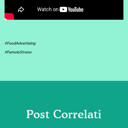
#FoodAdvertising
#FamoloStrano
Post Correlati