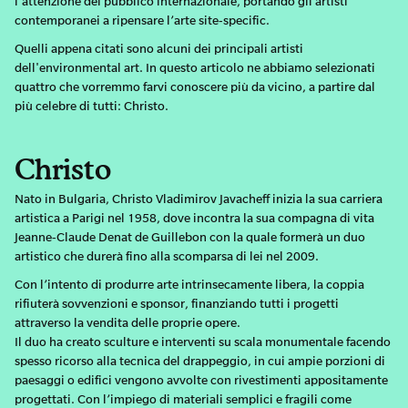
l’attenzione del pubblico internazionale, portando gli artisti
contemporanei a ripensare l’arte site-specific.
Quelli appena citati sono alcuni dei principali artisti
dell'environmental art. In questo articolo ne abbiamo selezionati
quattro che vorremmo farvi conoscere più da vicino, a partire dal
più celebre di tutti: Christo.
Christo
Nato in Bulgaria, Christo Vladimirov Javacheff inizia la sua carriera
artistica a Parigi nel 1958, dove incontra la sua compagna di vita
Jeanne-Claude Denat de Guillebon con la quale formerà un duo
artistico che durerà fino alla scomparsa di lei nel 2009.
Con l’intento di produrre arte intrinsecamente libera, la coppia
rifiuterà sovvenzioni e sponsor, finanziando tutti i progetti
attraverso la vendita delle proprie opere.
Il duo ha creato sculture e interventi su scala monumentale facendo
spesso ricorso alla tecnica del drappeggio, in cui ampie porzioni di
paesaggi o edifici vengono avvolte con rivestimenti appositamente
progettati. Con l’impiego di materiali semplici e fragili come