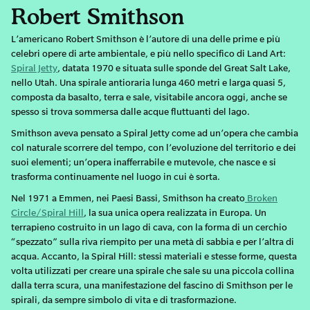
Robert Smithson
L’americano Robert Smithson è l’autore di una delle prime e più
celebri opere di arte ambientale, e più nello specifico di Land Art:
Spiral Jetty
, datata 1970 e situata sulle sponde del Great Salt Lake,
nello Utah. Una spirale antioraria lunga 460 metri e larga quasi 5,
composta da basalto, terra e sale, visitabile ancora oggi, anche se
spesso si trova sommersa dalle acque fluttuanti del lago.
Smithson aveva pensato a Spiral Jetty come ad un’opera che cambia
col naturale scorrere del tempo, con l’evoluzione del territorio e dei
suoi elementi; un’opera inafferrabile e mutevole, che nasce e si
trasforma continuamente nel luogo in cui è sorta.
Nel 1971 a Emmen, nei Paesi Bassi, Smithson ha creato
Broken
Circle/Spiral Hill
, la sua unica opera realizzata in Europa. Un
terrapieno costruito in un lago di cava, con la forma di un cerchio
“spezzato” sulla riva riempito per una metà di sabbia e per l’altra di
acqua. Accanto, la Spiral Hill: stessi materiali e stesse forme, questa
volta utilizzati per creare una spirale che sale su una piccola collina
dalla terra scura, una manifestazione del fascino di Smithson per le
spirali, da sempre simbolo di vita e di trasformazione.