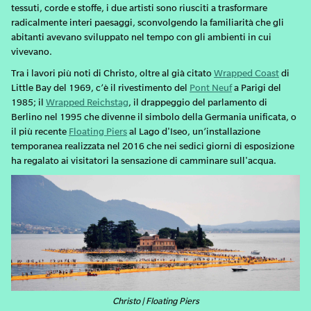
tessuti, corde e stoffe, i due artisti sono riusciti a trasformare
radicalmente interi paesaggi, sconvolgendo la familiarità che gli
abitanti avevano sviluppato nel tempo con gli ambienti in cui
vivevano.
Tra i lavori più noti di Christo, oltre al già citato
Wrapped Coast
di
Little Bay del 1969, c’è il rivestimento del
Pont Neuf
a Parigi del
1985; il
Wrapped Reichstag
, il drappeggio del parlamento di
Berlino nel 1995 che divenne il simbolo della Germania unificata, o
il più recente
Floating Piers
al Lago d'Iseo, un’installazione
temporanea realizzata nel 2016 che nei sedici giorni di esposizione
ha regalato ai visitatori la sensazione di camminare sull'acqua.
Christo | Floating Piers