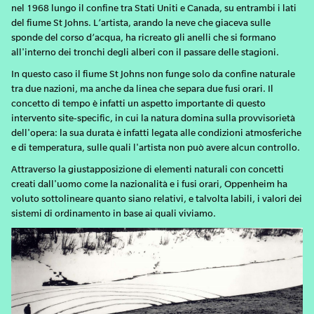
nel 1968 lungo il confine tra Stati Uniti e Canada, su entrambi i lati
del fiume St Johns. L’artista, arando la neve che giaceva sulle
sponde del corso d’acqua, ha ricreato gli anelli che si formano
all'interno dei tronchi degli alberi con il passare delle stagioni.
In questo caso il fiume St Johns non funge solo da confine naturale
tra due nazioni, ma anche da linea che separa due fusi orari. Il
concetto di tempo è infatti un aspetto importante di questo
intervento site-specific, in cui la natura domina sulla provvisorietà
dell'opera: la sua durata è infatti legata alle condizioni atmosferiche
e di temperatura, sulle quali l'artista non può avere alcun controllo.
Attraverso la giustapposizione di elementi naturali con concetti
creati dall'uomo come la nazionalità e i fusi orari, Oppenheim ha
voluto sottolineare quanto siano relativi, e talvolta labili, i valori dei
sistemi di ordinamento in base ai quali viviamo.