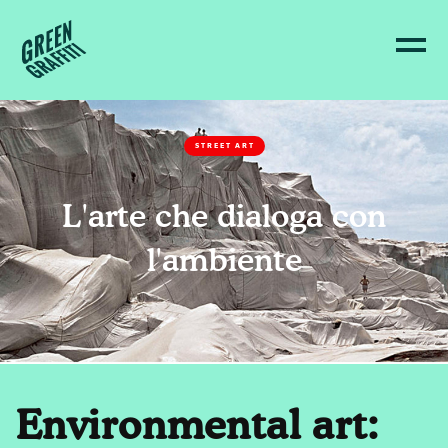
STREET ART
L'arte che dialoga con
l'ambiente
Environmental art: