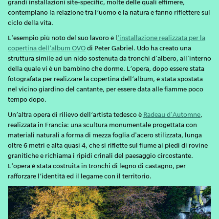
grandi installazioni site-specific, molte delle quali effimere,
contemplano la relazione tra l’uomo e la natura e fanno riflettere sul
ciclo della vita.
L'esempio più noto del suo lavoro è l
’installazione realizzata per la
copertina dell’album OVO
di Peter Gabriel. Udo ha creato una
struttura simile ad un nido sostenuta da tronchi d'albero, all'interno
della quale vi è un bambino che dorme. L’opera, dopo essere stata
fotografata per realizzare la copertina dell’album, è stata spostata
nel vicino giardino del cantante, per essere data alle fiamme poco
tempo dopo.
Un’altra opera di rilievo dell’artista tedesco è
Radeau d'Automne
,
realizzata in Francia: una scultura monumentale progettata con
materiali naturali a forma di mezza foglia d'acero stilizzata, lunga
oltre 6 metri e alta quasi 4, che si riflette sul fiume ai piedi di rovine
granitiche e richiama i ripidi crinali del paesaggio circostante.
L’opera è stata costruita in tronchi di legno di castagno, per
rafforzare l’identità ed il legame con il territorio.