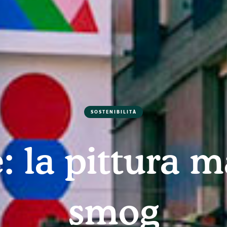
SOSTENIBILITÀ
e: la pittura 
smog