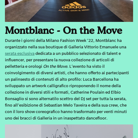
Montblanc - On the Move
Durante i giorni della Milano Fashion Week ‘22, Montblanc ha
organizzato nella sua boutique di Galleria Vittorio Emanuele una
serata esclusiva
dedicata a un pubblico selezionato di talent e
influencer, per presentare la nuova collezione di articoli di
pelletteria e orologi
On the Move
. L’evento ha visto il
coinvolgimento di diversi artisti, che hanno offerto ai partecipanti
un palinsesto di contenuti di alto profilo: Luca Barcellona ha
sviluppato un artwork calligrafico riproponendo il nome della
collezione in diversi stili e formati, Catherine Poulain ed Elbio
Bonsaglio si sono alternatilo scettro del DJ set per tutta la serata,
fino all’esibizione di Sebastian Melo Taveira e della sua crew, che
con il loro show coreografico hanno trasformato per venti minuti
uno dei bracci di Galleria in un inaspettato dancefloor.